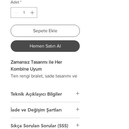
Adet
*
Sepete Ekle
Hemen Satın Al
Zamansız Tasarımı ile Her
Kombine Uyum
Ten rengi bralet, sade tasarımı ve
yüksek konforuyla günlük
kullanım için mükemmel bir
Teknik Açıklayıcı Bilgiler
seçimdir. Doğal tonları sayesinde
her türlü kıyafetle uyum sağlar ve
Renk: Ten rengi
İade ve Değişim Şartları
kıyafetlerin altında belli olmadan
Model: Destekli bralet
Askı: Ayarlanabilir, kalın askılar
kullanılabilir. Ayarlanabilir askıları
Müşteri memnuniyeti CES Fashion için
Kapatma: Arka çıtçıtlı kapama
vücudunuza tam uyum sunarken,
Sıkça Sorulan Sorular (SSS)
en önemli önceliktir. Satın aldığınız