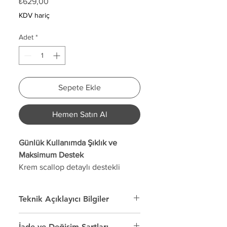
₺629,00
KDV hariç
Adet
*
Sepete Ekle
Hemen Satın Al
Günlük Kullanımda Şıklık ve
Maksimum Destek
Krem scallop detaylı destekli
bralet, zarif dalga desenli askı ve
kenar tasarımıyla modern bir
Teknik Açıklayıcı Bilgiler
görünüm sunar. Destekli yapısı
sayesinde göğüsleri doğal bir
Renk: Krem
İade ve Değişim Şartları