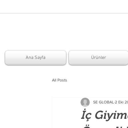
Ana Sayfa
Ürünler
All Posts
SE GLOBAL
2 Eki 
İç Giyi