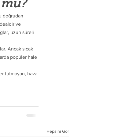
k mu?
ru doğrudan 
dealdir ve 
ğlar, uzun süreli 
lar. Ancak sıcak 
larda popüler hale 
Ter tutmayan, hava 
Hepsini Gör