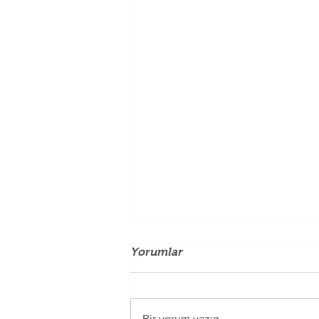
Spor Yaparken İç Giyim
Yorumlar
Seçimi: Rahatlık ve
Performans için İpuçları
Spor sırasında doğru iç giyim
seçmek hem konfor hem de
Bir yorum yazın...