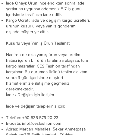
İade Onayı: Ürün incelendikten sonra iade
şartlarına uygunsa ödemeniz 5-7 iş günü
içerisinde tarafınıza iade edilir.
Kargo Ücreti: İade ve değişim kargo ücretleri,
ürünün kusurlu veya yanlış gönderimi
dışında müşteriye aittir.
Kusurlu veya Yanlış Ürün Teslimatı
Nadiren de olsa yanlış ürün veya üretim
hatası içeren bir ürün tarafınıza ulaşırsa, tüm
kargo masrafları CES Fashion tarafından
karşılanır. Bu durumda ürünü teslim aldıktan
sonra 3 gün içerisinde müşteri
hizmetlerimizle iletişime geçmeniz
gerekmektedir.
İade / Değişim İçin İletişim
İade ve değişim talepleriniz için:
Telefon:
+90 535 579 20 23
E-posta:
info@cesfashion.com
Adres: Mercan Mahallesi Şeker Ahmetpaşa
Sokak no:3/5 Fatih İstanbul - Türkiye