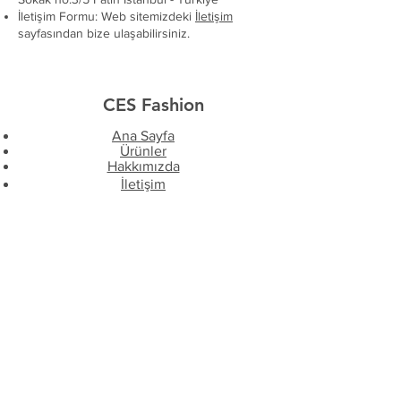
İletişim Formu: Web sitemizdeki
İletişim
sayfasından bize ulaşabilirsiniz.
CES Fashion
Ana Sayfa
Ürünler
Hakkımızda
İletişim
Keşfet
Teslimat & İade Şartları
Gizlilik Politikası
Mesafeli Satış Sözleşmesi
SSS (Sıkça Sorulan Sorular)
Takip Et